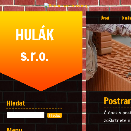
Úvod
O nás
HULÁK
s.r.o.
Postra
Hledat
Článek v pos
zaškrtnete n
Menu